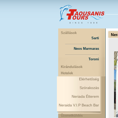
Szállások
Ner
Sarti
Neos Marmaras
Toroni
Kirándulások
Hotelek
Elérhetőség
Szórakozás
Neriada Étterem
Neraida V.I.P Beach Bar
Üzenetküldés