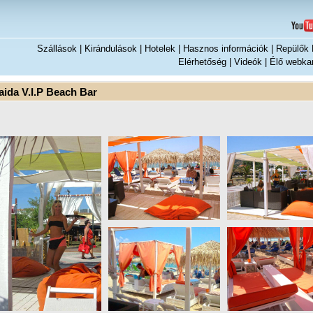
Szállások
|
Kirándulások
|
Hotelek
|
Hasznos információk
|
Repülők H
Elérhetőség
|
Videók
|
Élő webka
aida V.I.P Beach Bar