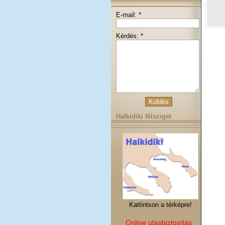
E-mail: *
Kérdés: *
Halkidiki félsziget
Kattintson a térképre!
Online utasbiztosítás