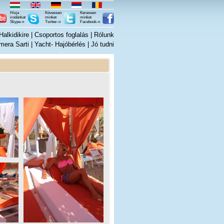
Hívja
Kövessen
Keressen
irodánkat
minket
minket
Skype-n
Twitter-n
Facebook-n
alkidikire
|
Csoportos foglalás
|
Rólunk
mera Sarti
|
Yacht- Hajóbérlés
|
Jó tudni