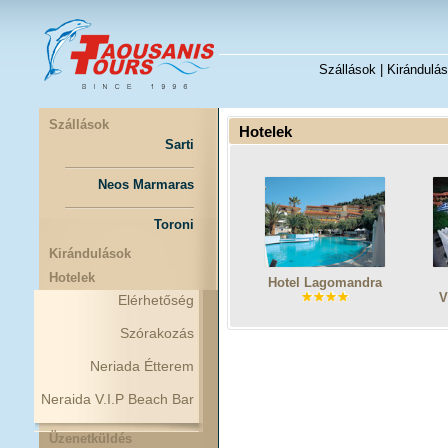
Szállások
|
Kirándulá
Szállások
Hotelek
Sarti
Neos Marmaras
Toroni
Kirándulások
Hotelek
Hotel Lagomandra
V
Elérhetőség
Szórakozás
Neriada Étterem
Neraida V.I.P Beach Bar
Üzenetküldés