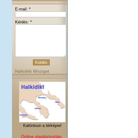
E-mail: *
Kérdés: *
Halkidiki félsziget
Kattintson a térképre!
Online utasbiztosítás