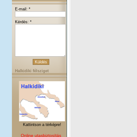
E-mail: *
Kérdés: *
Halkidiki félsziget
Kattintson a térképre!
Online utasbiztosítás