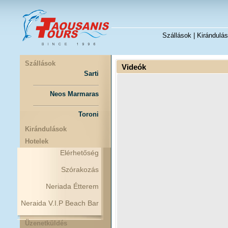
Szállások
|
Kirándulá
Szállások
Videók
Sarti
Neos Marmaras
Toroni
Kirándulások
Hotelek
Elérhetőség
Szórakozás
Neriada Étterem
Neraida V.I.P Beach Bar
Üzenetküldés