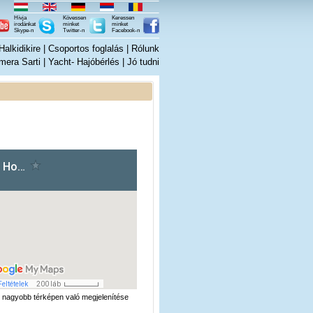
Hívja
Kövessen
Keressen
irodánkat
minket
minket
Skype-n
Twitter-n
Facebook-n
alkidikire
|
Csoportos foglalás
|
Rólunk
mera Sarti
|
Yacht- Hajóbérlés
|
Jó tudni
nagyobb térképen való megjelenítése