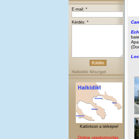
E-mail: *
Cam
Kérdés: *
Ech
baie
Apa
(Dor
Loc
Halkidiki félsziget
Kattintson a térképre!
Online utasbiztosítás