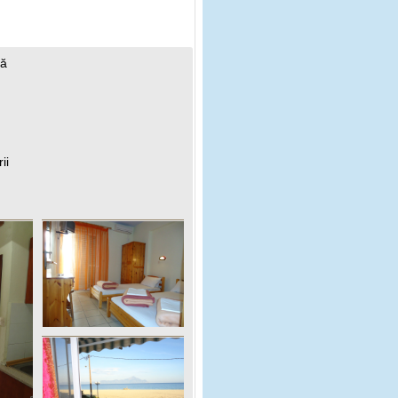
nă
ii