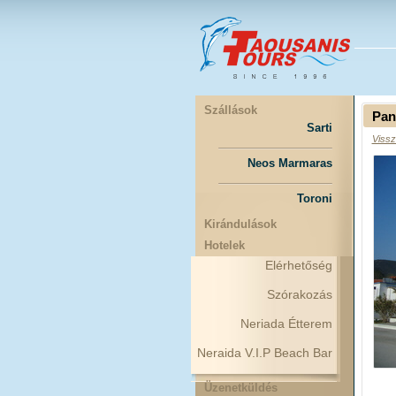
Szállások
Pan
Sarti
Vissz
Neos Marmaras
Toroni
Kirándulások
Hotelek
Elérhetőség
Szórakozás
Neriada Étterem
Neraida V.I.P Beach Bar
Üzenetküldés