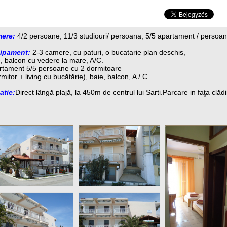
ere:
4/2 persoane, 11/3 studiouri/ persoana, 5/5 apartament / persoa
ipament:
2-3 camere, cu paturi, o bucatarie plan deschis,
, balcon cu vedere la mare, A/C.
rtament 5/5 persoane cu 2 dormitoare
mitor + living cu bucătărie), baie, balcon, A / C
atie:
Direct lângă plajă, la 450m de centrul lui Sarti.Parcare in faţa clădir