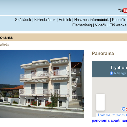
Szállások
|
Kirándulások
|
Hotelek
|
Hasznos információk
|
Repülők H
Elérhetőség
|
Videók
|
Élő webka
orama
alépés
Panorama
panorama apartman