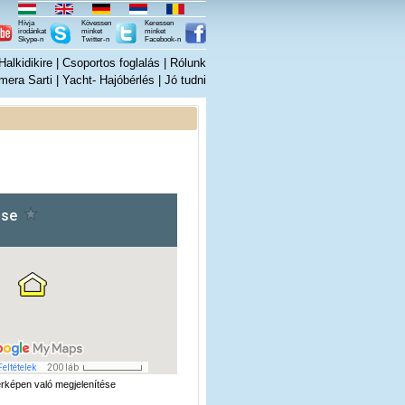
Hívja
Kövessen
Keressen
irodánkat
minket
minket
Skype-n
Twitter-n
Facebook-n
alkidikire
|
Csoportos foglalás
|
Rólunk
mera Sarti
|
Yacht- Hajóbérlés
|
Jó tudni
rképen való megjelenítése