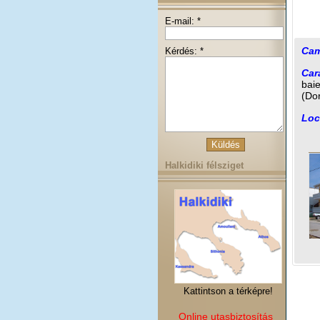
E-mail: *
Cam
Kérdés: *
Cara
baie
(Dor
Loc
Halkidiki félsziget
Kattintson a térképre!
Online utasbiztosítás