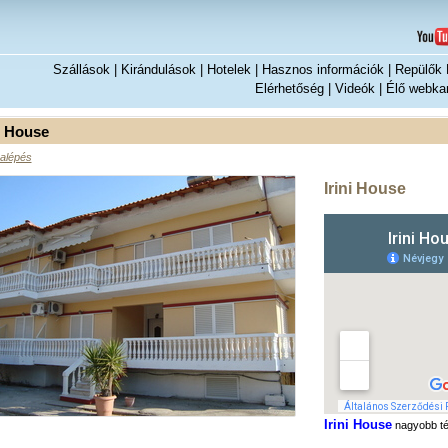
Szállások
|
Kirándulások
|
Hotelek
|
Hasznos információk
|
Repülők H
Elérhetőség
|
Videók
|
Élő webka
ni House
alépés
Irini House
Irini House
nagyobb té