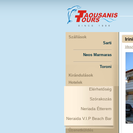
Szállások
Iri
Sarti
Vissz
Neos Marmaras
Toroni
Kirándulások
Hotelek
Elérhetőség
Szórakozás
Neriada Étterem
Neraida V.I.P Beach Bar
Üzenetküldés