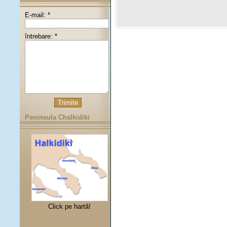
E-mail: *
întrebare: *
Peninsula Chalkidiki
Click pe hartă!