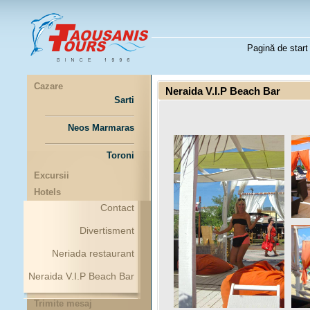
Pagină de start
Cazare
Neraida V.I.P Beach Bar
Sarti
Neos Marmaras
Toroni
Excursii
Hotels
Contact
Divertisment
Neriada restaurant
Neraida V.I.P Beach Bar
Trimite mesaj