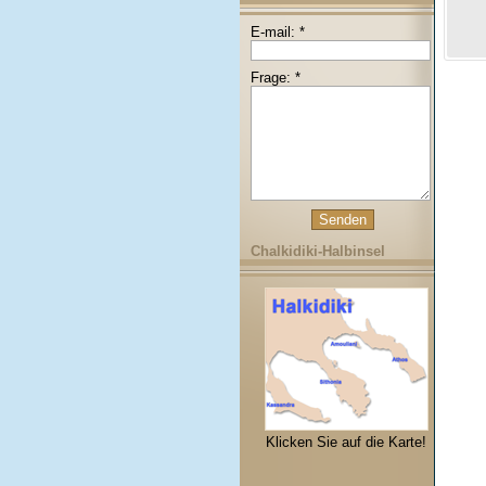
E-mail: *
Frage: *
Chalkidiki-Halbinsel
Klicken Sie auf die Karte!