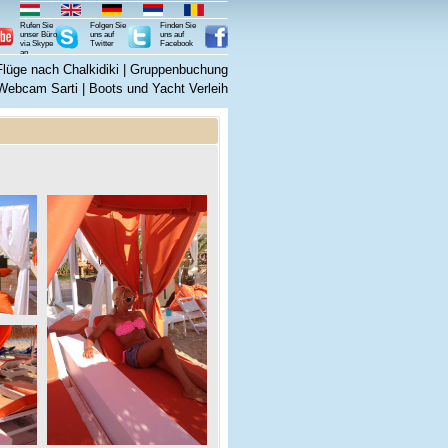
Rufen Sie
Folgen Sie
Finden Sie
unser Büro
uns auf
uns auf
via Skype
Twitter
Facebook
an
Flüge nach Chalkidiki
|
Gruppenbuchung
 Webcam Sarti
|
Boots und Yacht Verleih