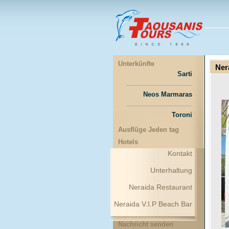
Unterkünfte
Ner
Sarti
Neos Marmaras
Toroni
Ausflüge Jeden tag
Hotels
Kontakt
Unterhaltung
Neraida Restaurant
Neraida V.I.P Beach Bar
Nachricht senden